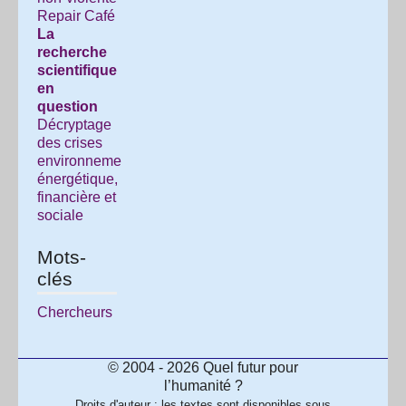
Repair Café
La
recherche
scientifique
en
question
Décryptage
des crises
environnementale,
énergétique,
financière et
sociale
Mots-
clés
Chercheurs
© 2004 - 2026 Quel futur pour
l’humanité ?
Droits d'auteur : les textes sont disponibles sous