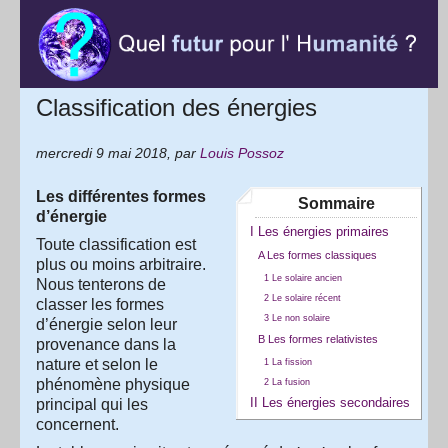
Classification des énergies
mercredi 9 mai 2018
,
par
Louis Possoz
Les différentes formes
Sommaire
d’énergie
I Les énergies primaires
Toute classification est
A Les formes classiques
plus ou moins arbitraire.
1 Le solaire ancien
Nous tenterons de
2 Le solaire récent
classer les formes
3 Le non solaire
d’énergie selon leur
B Les formes relativistes
provenance dans la
1 La fission
nature et selon le
2 La fusion
phénomène physique
II Les énergies secondaires
principal qui les
concernent.