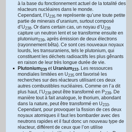
à la base du fonctionnement actuel de la totalité des
réacteurs nucléaires dans le monde.
Cependant, l’U
ne représente qu’une toute petite
235
partie de minerais d’uranium, surtout composé
d’U
. Or dans certain cas, un noyau d’U
238
238
capture un neutron lent et se transforme ensuite en
plutonium
, après émission de deux électrons
239
(rayonnement bêta). Ce sont ces nouveaux noyaux
lourds, les transuraniens, tels le plutonium, qui
constituent les déchets radioactifs les plus gênants
en raison de leur très longue durée de vie.
Plutonium
et
Uranium
. Les ressources
239
233
mondiales limitées en U
ont favorisé les
235
recherches sur des réacteurs utilisant ces deux
autres combustibles nucléaires. Comme on l’a dit
plus haut, l’U
peut être transformé en P
. De
238
239
manière tout à fait analogue, le thorium, abondant
dans la nature, peut être transformé en U
.
233
Cependant, pour provoquer la fission de ces deux
noyaux atomiques il faut les bombarder avec des
neutrons rapides et il faut donc un nouveau type de
réacteur, différent de ceux que l’on utilise