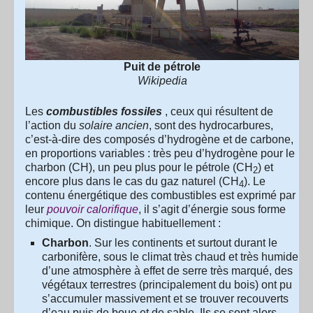
Puit de pétrole
Wikipedia
Les
combustibles fossiles
, ceux qui résultent de
l’action du
solaire ancien
, sont des hydrocarbures,
c’est-à-dire des composés d’hydrogène et de carbone,
en proportions variables : très peu d’hydrogène pour le
charbon (CH), un peu plus pour le pétrole (CH
) et
2
encore plus dans le cas du gaz naturel (CH
). Le
4
contenu énergétique des combustibles est exprimé par
leur
pouvoir calorifique
, il s’agit d’énergie sous forme
chimique. On distingue habituellement :
Charbon
. Sur les continents et surtout durant le
carbonifère, sous le climat très chaud et très humide
d’une atmosphère à effet de serre très marqué, des
végétaux terrestres (principalement du bois) ont pu
s’accumuler massivement et se trouver recouverts
d’eau puis de boue et de sable. Ils se sont alors