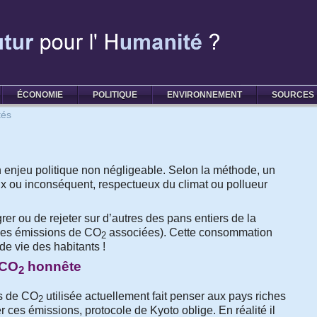
ÉCONOMIE
POLITIQUE
ENVIRONNEMENT
SOURCES
tés
n enjeu politique non négligeable. Selon la méthode, un
ux ou inconséquent, respectueux du climat ou pollueur
rer ou de rejeter sur d’autres des pans entiers de la
des émissions de CO
associées). Cette consommation
2
de vie des habitants !
 CO
honnête
2
ns de CO
utilisée actuellement fait penser aux pays riches
2
er ces émissions, protocole de Kyoto oblige. En réalité il