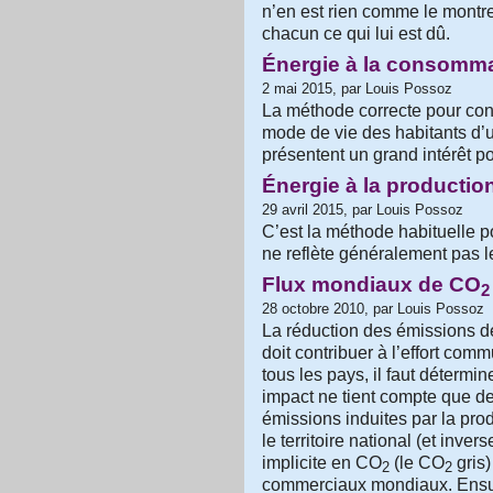
n’en est rien comme le montre
chacun ce qui lui est dû.
Énergie à la consomm
2 mai 2015, par Louis Possoz
La méthode correcte pour con
mode de vie des habitants d’u
présentent un grand intérêt pol
Énergie à la productio
29 avril 2015, par Louis Possoz
C’est la méthode habituelle 
ne reflète généralement pas l
Flux mondiaux de CO
2
28 octobre 2010, par Louis Possoz
La réduction des émissions 
doit contribuer à l’effort com
tous les pays, il faut détermi
impact ne tient compte que 
émissions induites par la pro
le territoire national (et inve
implicite en CO
(le CO
gris)
2
2
commerciaux mondiaux. Ensuite,