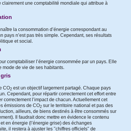
 clairement une comptabilité mondiale qui attribue à
ation
naître la consommation d’énergie correspondant au
n pays n’est pas très simple. Cependant, ses résultats
itique et social.
n
pour comptabiliser l’énergie consommée par un pays. Elle
e mode de vie de ses habitants.
gris
de CO
est un objectif largement partagé. Chaque pays
2
mun. Cependant, pour répartir correctement cet effort entre
ner correctement l’impact de chacun. Actuellement cet
des émissions de CO
sur le territoire national et pas des
2
duction, ailleurs, de biens destinés à être consommés sur
rsement). Il faudrait donc mettre en évidence le contenu
 et en énergie (l’énergie grise) des échanges
 il restera à ajuster les "chiffres officiels" de